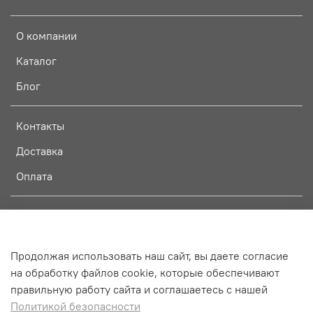
О компании
Каталог
Блог
Контакты
Доставка
Оплата
Оферта и политика конфиденциальности
Пользовательское соглашение
Продолжая использовать наш сайт, вы даете согласие
Условия обмена и возврата
на обработку файлов cookie, которые обеспечивают
правильную работу сайта и соглашаетесь с нашей
Политикой безопасности
Интернет-магазин создан на InSales