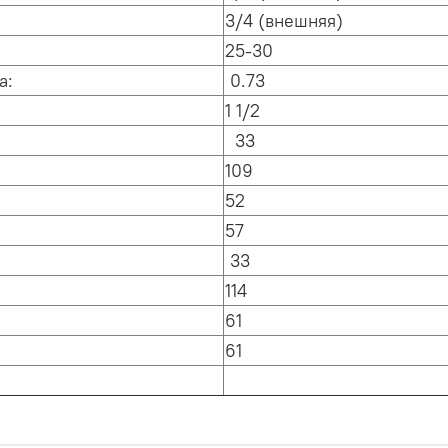
3/4 (внешняя)
25-30
а:
0.73
1 1/2
33
109
52
57
33
114
61
61