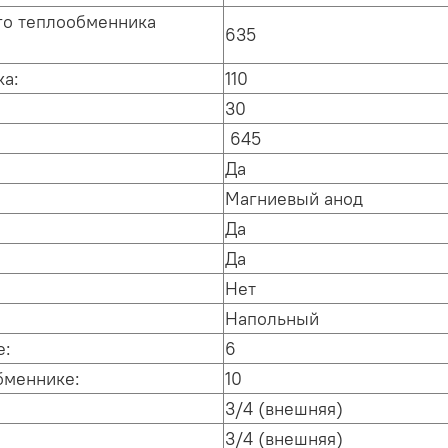
го теплообменника
635
ка:
110
30
645
Да
Магниевый анод
Да
Да
Нет
Напольный
е:
6
бменнике:
10
3/4 (внешняя)
3/4 (внешняя)