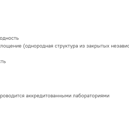
одность
глощение (однородная структура из закрытых незави
сть
проводится аккредитованными лабораториями