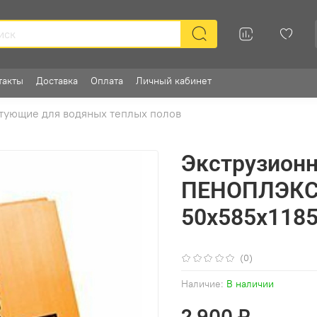
такты
Доставка
Оплата
Личный кабинет
тующие для водяных теплых полов
Экструзион
ПЕНОПЛЭКС
50х585х1185
(0)
Наличие:
В наличии
2 900 ₽