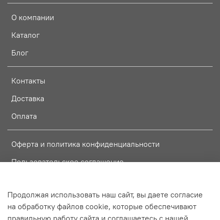
О компании
Каталог
Блог
Контакты
Доставка
Оплата
Оферта и политика конфиденциальности
Пользовательское соглашение
Условия обмена и возврата
Продолжая использовать наш сайт, вы даете согласие
на обработку файлов cookie, которые обеспечивают
Интернет-магазин создан на InSales
правильную работу сайта и соглашаетесь с нашей