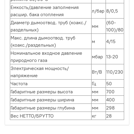
Емкость/давление заполнения
л/бар
8/0,5
расшир. бака отопления
Диаметр дымоотвод. труб (коакс./
(60-
мм
раздельных)
100)/80
Макс. длина дымоотвод. труб
м
4/15
(коакс./раздельных)
Номинальное входное давление
мбар
13-20
природного газа
Электрическая мощность/
Вт/В
110/230
напряжение
Частота
Гц
50
Габаритные размеры высота
мм
700
Габаритные размеры ширина
мм
400
Габаритные размеры глубина
мм
298
Вес НЕТТО/БРУТТО
кг
28