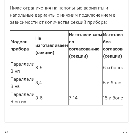
Ниже ограничения на напольные варианты и
напольные варианты с нижним подключением в
зависимости от количества секций прибора:
Изготавливаем
Изготавлива
Не
Модель
по
без
изготавливаем
прибора
согласованию
согласования
(секции)
(секции)
(секции)
Параллели
3-5
6 и более
В нп
Параллели
3,4
-
5 и более
В нв
Параллели
3-6
7-14
15 и более
В нп нв