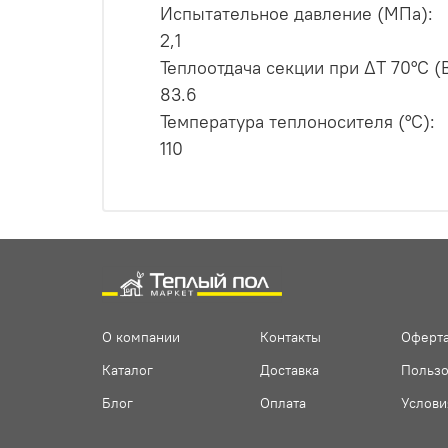
Испытательное давление (МПа):
2,1
Теплоотдача секции при ∆Т 70°С (В
83.6
Температура теплоносителя (°С):
110
О компании
Контакты
Оферта
Каталог
Доставка
Пользо
Блог
Оплата
Услови