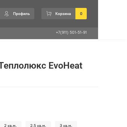
Профиль
Корзина
0
+7(911) 501-51-91
Теплолюкс EvoHeat
2 кв.м.
2,5 кв.м.
3 кв.м.