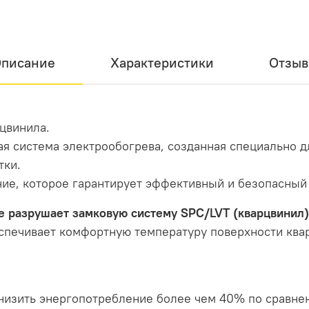
писание
Характеристики
Отзы
рцвинила.
ая система электрообогрева, созданная специально 
тки.
ие, которое гарантирует эффективный и безопасный 
е разрушает замковую систему SPC/LVT (кварцвинил)
печивает комфортную температуру поверхности квар
снизить энергопотребление более чем 40% по сравн