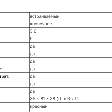
встраиваемый
кнопочное
3,0
5
да
да
да
и:
да
трат:
да
да
да
85 × 81 × 38 (Ш х В х Г)
красный